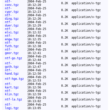
ntf-
2004-Feb-25
0.2K
application/x-tgz
conc.tgz
18:12:20
ntf-
2004-Feb-25
0.2K
application/x-tgz
cypr.tgz
18:12:23
ntf-
2004-Feb-25
0.2K
application/x-tgz
ding.tgz
18:12:26
ntf-
2004-Feb-25
0.2K
application/x-tgz
duer.tgz
18:12:29
ntf-
2004-Feb-25
0.2K
application/x-tgz
elvi.tgz
18:12:32
ntf-
2004-Feb-25
0.2K
application/x-tgz
engw.tgz
18:12:35
ntf-
2004-Feb-25
0.2K
application/x-tgz
futh.tgz
18:12:38
ntf-
2004-Feb-25
0.2K
application/x-tgz
geor.tgz
18:12:41
2004-Feb-25
ntf-go.tgz
0.2K
application/x-tgz
18:12:44
ntf-
2004-Feb-25
0.2K
application/x-tgz
goth.tgz
18:12:47
ntf-
2004-Feb-25
0.2K
application/x-tgz
hand.tgz
18:12:50
2004-Feb-25
ntf-hge.tgz
0.2K
application/x-tgz
18:12:53
ntf-
2004-Feb-25
0.2K
application/x-tgz
kart.tgz
18:12:56
ntf-
2004-Feb-25
0.2K
application/x-tgz
klin.tgz
18:12:59
2004-Feb-25
ntf-la.tgz
0.2K
application/x-tgz
18:13:02
ntf-
2004-Feb-25
0.2K
application/x-tgz
logi.tgz
18:13:05