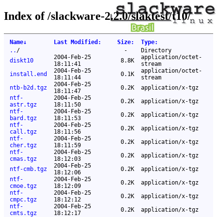
Index of /slackware-2.2.0/slaktest/t10/
Name
↓
Last Modified
:
Size
:
Type
:
..
/
-
Directory
2004-Feb-25
application/octet-
diskt10
8.8K
18:11:41
stream
2004-Feb-25
application/octet-
install.end
0.1K
18:11:44
stream
2004-Feb-25
ntb-b2d.tgz
0.2K
application/x-tgz
18:11:47
ntf-
2004-Feb-25
0.2K
application/x-tgz
astr.tgz
18:11:50
ntf-
2004-Feb-25
0.2K
application/x-tgz
bard.tgz
18:11:53
ntf-
2004-Feb-25
0.2K
application/x-tgz
call.tgz
18:11:56
ntf-
2004-Feb-25
0.2K
application/x-tgz
cher.tgz
18:11:59
ntf-
2004-Feb-25
0.2K
application/x-tgz
cmas.tgz
18:12:03
2004-Feb-25
ntf-cmb.tgz
0.2K
application/x-tgz
18:12:06
ntf-
2004-Feb-25
0.2K
application/x-tgz
cmoe.tgz
18:12:09
ntf-
2004-Feb-25
0.2K
application/x-tgz
cmpc.tgz
18:12:12
ntf-
2004-Feb-25
0.2K
application/x-tgz
cmts.tgz
18:12:17